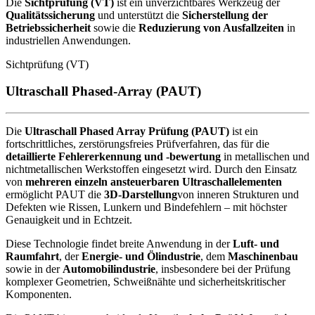
Die
Sichtprüfung (VT)
ist ein unverzichtbares Werkzeug der
Qualitätssicherung
und unterstützt die
Sicherstellung der
Betriebssicherheit
sowie die
Reduzierung von Ausfallzeiten
in
industriellen Anwendungen.
Sichtprüfung (VT)
Ultraschall Phased-Array (PAUT)
Die
Ultraschall Phased Array Prüfung (PAUT)
ist ein
fortschrittliches, zerstörungsfreies Prüfverfahren, das für die
detaillierte Fehlererkennung und -bewertung
in metallischen und
nichtmetallischen Werkstoffen eingesetzt wird. Durch den Einsatz
von
mehreren einzeln ansteuerbaren Ultraschallelementen
ermöglicht PAUT die
3D-Darstellung
von inneren Strukturen und
Defekten wie Rissen, Lunkern und Bindefehlern – mit höchster
Genauigkeit und in Echtzeit.
Diese Technologie findet breite Anwendung in der
Luft- und
Raumfahrt
, der
Energie- und Ölindustrie
, dem
Maschinenbau
sowie in der
Automobilindustrie
, insbesondere bei der Prüfung
komplexer Geometrien, Schweißnähte und sicherheitskritischer
Komponenten.