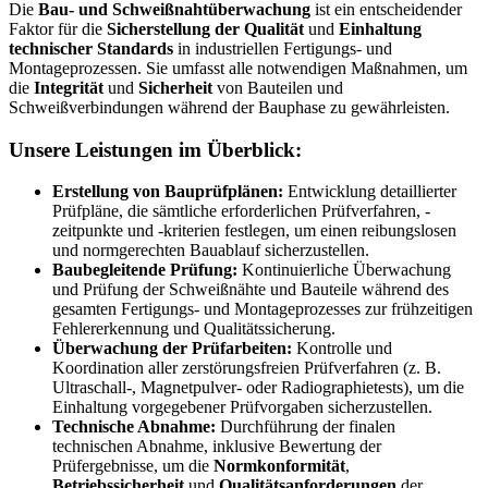
Die
Bau- und Schweißnahtüberwachung
ist ein entscheidender
Faktor für die
Sicherstellung der Qualität
und
Einhaltung
technischer Standards
in industriellen Fertigungs- und
Montageprozessen. Sie umfasst alle notwendigen Maßnahmen, um
die
Integrität
und
Sicherheit
von Bauteilen und
Schweißverbindungen während der Bauphase zu gewährleisten.
Unsere Leistungen im Überblick:
Erstellung von Bauprüfplänen:
Entwicklung detaillierter
Prüfpläne, die sämtliche erforderlichen Prüfverfahren, -
zeitpunkte und -kriterien festlegen, um einen reibungslosen
und normgerechten Bauablauf sicherzustellen.
Baubegleitende Prüfung:
Kontinuierliche Überwachung
und Prüfung der Schweißnähte und Bauteile während des
gesamten Fertigungs- und Montageprozesses zur frühzeitigen
Fehlererkennung und Qualitätssicherung.
Überwachung der Prüfarbeiten:
Kontrolle und
Koordination aller zerstörungsfreien Prüfverfahren (z. B.
Ultraschall-, Magnetpulver- oder Radiographietests), um die
Einhaltung vorgegebener Prüfvorgaben sicherzustellen.
Technische Abnahme:
Durchführung der finalen
technischen Abnahme, inklusive Bewertung der
Prüfergebnisse, um die
Normkonformität
,
Betriebssicherheit
und
Qualitätsanforderungen
der