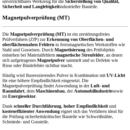
unverzichtbares Werkzeug für die
Sicherstellung von Qualität,
Sicherheit und Langlebigkeit
industrieller Bauteile.
Magnetpulverprüfung (MT)
Die
Magnetpulverprüfung (MT)
ist ein zerstörungsfreies
Prüfverfahren (ZfP) zur
Erkennung von Oberflächen- und
oberflächennahen Fehlern
in ferromagnetischen Werkstoffen wie
Stahl und Gusseisen. Durch
Magnetisierung
des Prüfobjekts
entstehen bei Materialfehlern
magnetische Streufelder
, an denen
sich aufgetragenes
Magnetpulver
sammelt und so Defekte wie
Risse oder Bindefehler sichtbar macht.
Häufig wird fluoreszierendes Pulver in Kombination mit
UV-Licht
für eine höhere Empfindlichkeit eingesetzt. Die
Magnetpulverprüfung findet Anwendung in der
Luft- und
Raumfahrt
, dem
Maschinenbau
, der
Automobilindustrie
sowie
im
Energiesektor
.
Dank
schneller Durchführung
,
hoher Empfindlichkeit
und
kosteneffizienter Anwendung
eignet sich das Verfahren ideal für
die Prüfung sicherheitskritischer Bauteile wie Schweißnähte,
Schmiede- und Gussteile.