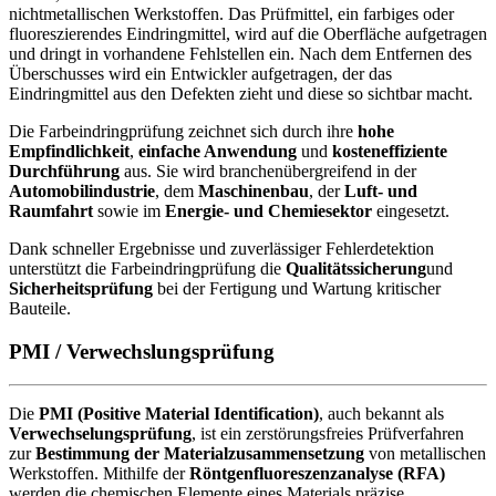
nichtmetallischen Werkstoffen. Das Prüfmittel, ein farbiges oder
fluoreszierendes Eindringmittel, wird auf die Oberfläche aufgetragen
und dringt in vorhandene Fehlstellen ein. Nach dem Entfernen des
Überschusses wird ein Entwickler aufgetragen, der das
Eindringmittel aus den Defekten zieht und diese so sichtbar macht.
Die Farbeindringprüfung zeichnet sich durch ihre
hohe
Empfindlichkeit
,
einfache Anwendung
und
kosteneffiziente
Durchführung
aus. Sie wird branchenübergreifend in der
Automobilindustrie
, dem
Maschinenbau
, der
Luft- und
Raumfahrt
sowie im
Energie- und Chemiesektor
eingesetzt.
Dank schneller Ergebnisse und zuverlässiger Fehlerdetektion
unterstützt die Farbeindringprüfung die
Qualitätssicherung
und
Sicherheitsprüfung
bei der Fertigung und Wartung kritischer
Bauteile.
PMI / Verwechslungsprüfung
Die
PMI (Positive Material Identification)
, auch bekannt als
Verwechselungsprüfung
, ist ein zerstörungsfreies Prüfverfahren
zur
Bestimmung der Materialzusammensetzung
von metallischen
Werkstoffen. Mithilfe der
Röntgenfluoreszenzanalyse (RFA)
werden die chemischen Elemente eines Materials präzise