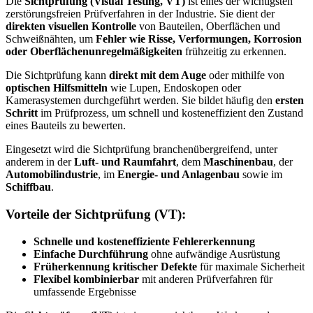
Die
Sichtprüfung (Visual Testing, VT)
ist eines der wichtigsten
zerstörungsfreien Prüfverfahren in der Industrie. Sie dient der
direkten visuellen Kontrolle
von Bauteilen, Oberflächen und
Schweißnähten, um
Fehler wie Risse, Verformungen, Korrosion
oder Oberflächenunregelmäßigkeiten
frühzeitig zu erkennen.
Die Sichtprüfung kann
direkt mit dem Auge
oder mithilfe von
optischen Hilfsmitteln
wie Lupen, Endoskopen oder
Kamerasystemen durchgeführt werden. Sie bildet häufig den
ersten
Schritt
im Prüfprozess, um schnell und kosteneffizient den Zustand
eines Bauteils zu bewerten.
Eingesetzt wird die Sichtprüfung branchenübergreifend, unter
anderem in der
Luft- und Raumfahrt
, dem
Maschinenbau
, der
Automobilindustrie
, im
Energie- und Anlagenbau
sowie im
Schiffbau
.
Vorteile der Sichtprüfung (VT):
Schnelle und kosteneffiziente Fehlererkennung
Einfache Durchführung
ohne aufwändige Ausrüstung
Früherkennung kritischer Defekte
für maximale Sicherheit
Flexibel kombinierbar
mit anderen Prüfverfahren für
umfassende Ergebnisse